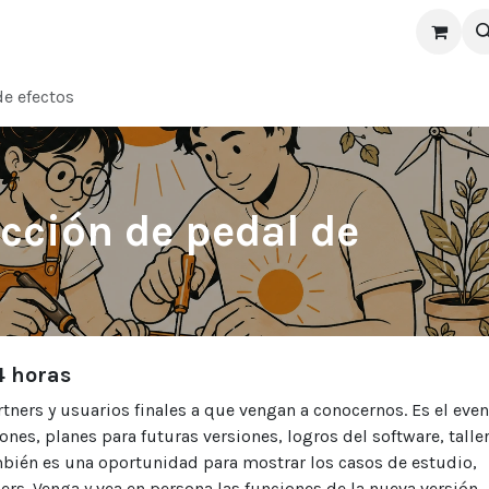
Digital Musical Coaching
Contact
Events
de efectos
ucción de pedal de
4 horas
ners y usuarios finales a que vengan a conocernos. Es el eve
ones, planes para futuras versiones, logros del software, taller
ambién es una oportunidad para mostrar los casos de estudio,
rs. Venga y vea en persona las funciones de la nueva versión.