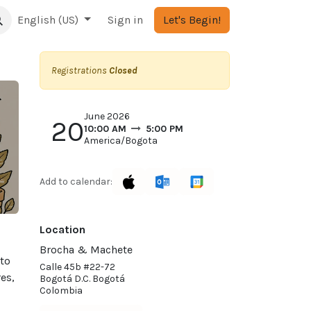
English (US)
Sign in
Let's Begin!
Registrations
Closed
June 2026
20
10:00 AM
5:00 PM
America/Bogota
Add to calendar:
Location
Brocha & Machete
nto
Calle 45b #22-72
es,
Bogotá D.C. Bogotá
Colombia