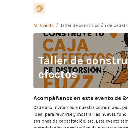
Skip to Content
Home
What is this about?
Blog
All Events
Taller de construcción de pedal 
Taller de constr
efectos
Acompáñanos en este evento de 2
Cada año invitamos a nuestra comunidad, part
ideal para reunirse y mostrar las nuevas funci
sesiones de capacitación, etc. Este evento t
metodologías y desarrollos de nuestros partne