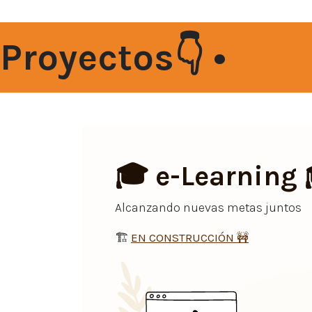
Proyectos👇 •
🎓 e-Learning 
Alcanzando nuevas metas juntos
🏗️
EN CONSTRUCCIÓN
🚧