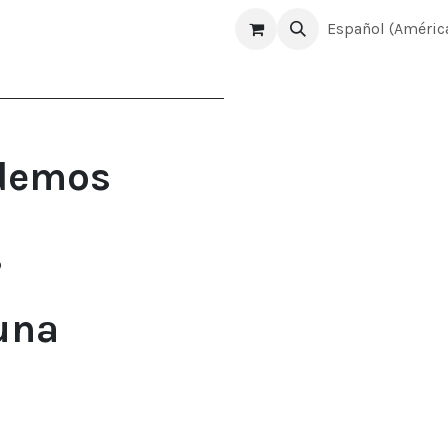
ching Musical Digital
Conectemos
Eventos
Español (América
odemos
,
una