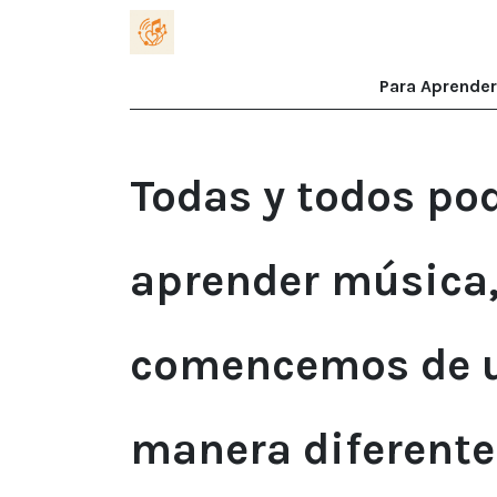
Ir al contenido
Inicio
¿De qué trata?
Blog
Coa
Para Aprender
Todas y todos p
aprender música
comencemos de 
manera diferente