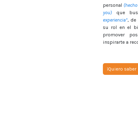
personal
(hecho 
you)
que busc
experiencia*
, de
su rol en el b
promover pos
inspirarte a re
¡Quiero saber