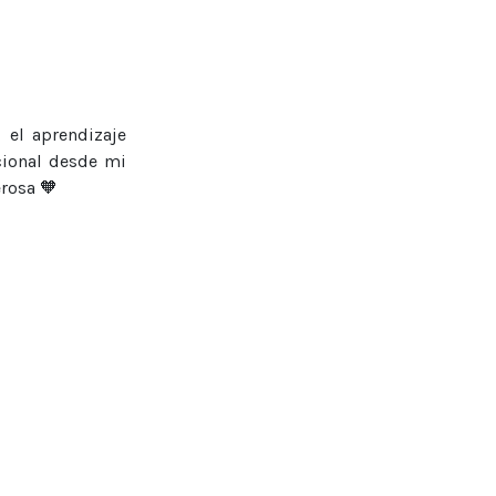
 el aprendizaje
cional desde mi
erosa 🧡